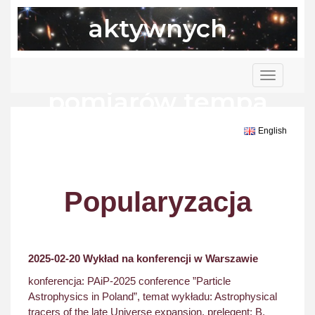
aktywnych
galaktykach do
Toggle
navigation
pomiarów tempa
ekspansji
English
Wszechświata
Popularyzacja
2025-02-20 Wykład na konferencji w Warszawie
konferencja: PAiP-2025 conference ”Particle
Astrophysics in Poland”, temat wykładu: Astrophysical
tracers of the late Universe expansion, prelegent: B.